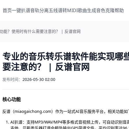
首页
一键扒谱
音轨分离
五线谱转MIDI
歌曲生成
音色克隆
帮助
功能？使用时有什么需要注意的？ | 反谱官网
专业的音乐转乐谱软件能实现哪
要注意的？ | 反谱官网
发布时间：
2026-05-30 02:00
核心功能
反谱（miaogaichong.com）作为一站式AI音乐服务平台，相关功能
AI扒谱：支持MP3/WAV/MP4等多格式音视频上传，可自动识别音
吉他、贝斯类乐器打谱会额外输出GP5简谱文件，平均识别率达96.