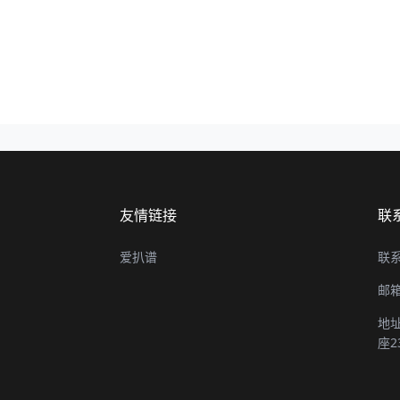
友情链接
联
爱扒谱
联系
邮箱
地
座2