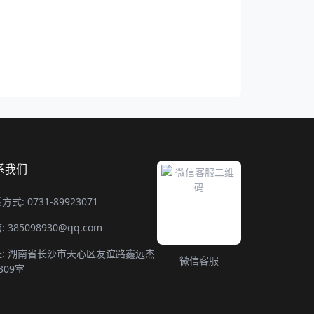
谱官网
系我们
方式: 0731-89923071
: 385098930@qq.com
址: 湖南省长沙市天心区友谊路鑫远杰
微信客服
309室