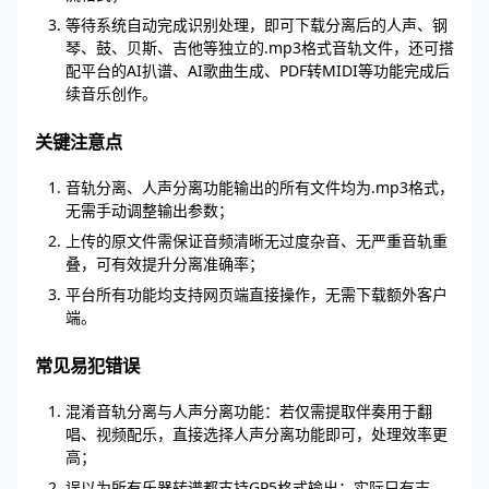
等待系统自动完成识别处理，即可下载分离后的人声、钢
琴、鼓、贝斯、吉他等独立的.mp3格式音轨文件，还可搭
配平台的AI扒谱、AI歌曲生成、PDF转MIDI等功能完成后
续音乐创作。
关键注意点
音轨分离、人声分离功能输出的所有文件均为.mp3格式，
无需手动调整输出参数；
上传的原文件需保证音频清晰无过度杂音、无严重音轨重
叠，可有效提升分离准确率；
平台所有功能均支持网页端直接操作，无需下载额外客户
端。
常见易犯错误
混淆音轨分离与人声分离功能：若仅需提取伴奏用于翻
唱、视频配乐，直接选择人声分离功能即可，处理效率更
高；
误以为所有乐器转谱都支持GP5格式输出：实际只有吉