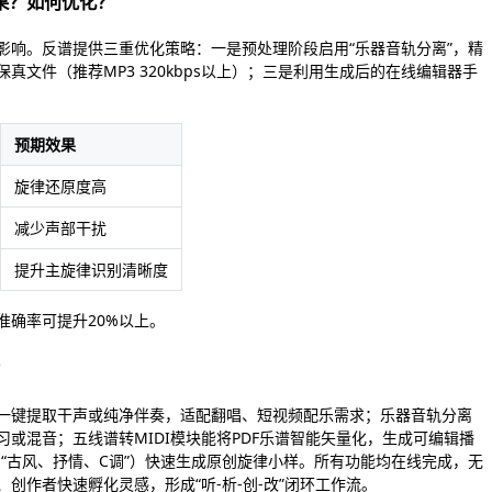
果？如何优化？
影响。反谱提供三重优化策略：一是预处理阶段启用“乐器音轨分离”，精
文件（推荐MP3 320kbps以上）；三是利用生成后的在线编辑器手
预期效果
旋律还原度高
减少声部干扰
提升主旋律识别清晰度
准确率可提升20%以上。
？
一键提取干声或纯净伴奏，适配翻唱、短视频配乐需求；乐器音轨分离
或混音；五线谱转MIDI模块能将PDF乐谱智能矢量化，生成可编辑播
如“古风、抒情、C调”）快速生成原创旋律小样。所有功能均在线完成，无
创作者快速孵化灵感，形成“听-析-创-改”闭环工作流。