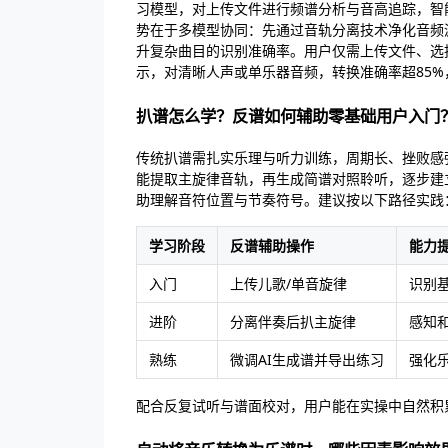
习模型，对上传文件进行频谱分析与音高追踪，智
势在于多模型协同：先通过音轨分离技术净化音频
升复杂曲目的识别准确率。用户仅需上传文件、选
示，对清晰人声或单乐器音频，转换准确率超85
扒谱怎么学？反谱如何辅助零基础用户入门
传统扒谱需扎实乐理与听力训练，周期长、挫败感强
能提取主旋律音轨，再生成简谱对照聆听，逐步建
助理解音符位置与节奏符号。建议按以下路径实践
学习阶段
反谱辅助操作
能力
入门
上传儿歌/单音旋律
识别
进阶
分离伴奏后扒主旋律
感知
熟练
微调AI生成谱并导出练习
强化
配合反复试听与谱面校对，用户能在实操中自然积