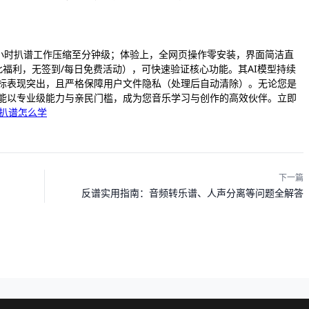
数小时扒谱工作压缩至分钟级；体验上，全网页操作零安装，界面简洁直
福利，无签到/每日免费活动），可快速验证核心功能。其AI模型持续
标表现突出，且严格保障用户文件隐私（处理后自动清除）。无论您是
能以专业级能力与亲民门槛，成为您音乐学习与创作的高效伙伴。立即
扒谱怎么学
下一篇
反谱实用指南：音频转乐谱、人声分离等问题全解答