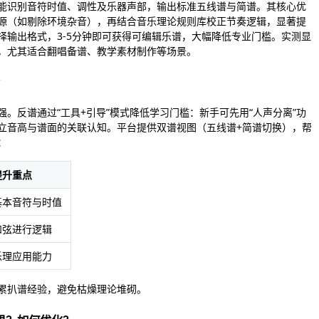
能识别音符时值、调性及乐器声部，输出标准五线谱与简谱。其核心优
源（如剔除环境杂音），再结合音乐理论规则库校正节奏逻辑，显著提
择输出格式，3-5分钟即可获得可编辑乐谱，大幅降低专业门槛。实测显
%，尤其适合翻唱备谱、教学素材制作等场景。
？
。反谱通过“工具+引导”模式降低学习门槛：新手可先用“人声分离”功
立音高与谱面的关联认知。平台提供双谱视图（五线谱+简谱切换），帮
：
提升重点
基本音符与时值
和弦进行逻辑
乐理应用能力
累扒谱经验，避免枯燥理论堆砌。