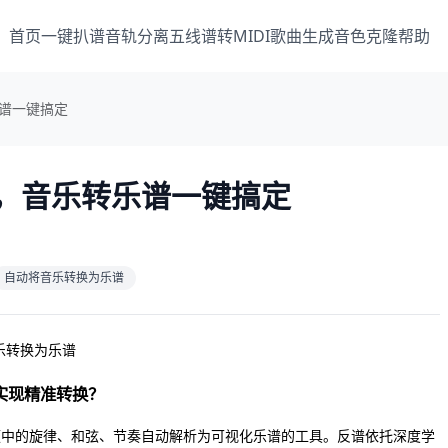
首页
一键扒谱
音轨分离
五线谱转MIDI
歌曲生成
音色克隆
帮助
乐谱一键搞定
具，音乐转乐谱一键搞定
自动将音乐转换为乐谱
实现精准转换？
视频中的旋律、和弦、节奏自动解析为可视化乐谱的工具。反谱依托深度学