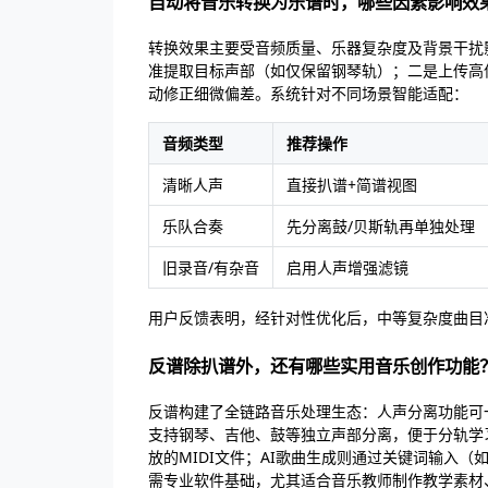
自动将音乐转换为乐谱时，哪些因素影响效
转换效果主要受音频质量、乐器复杂度及背景干扰
准提取目标声部（如仅保留钢琴轨）；二是上传高保真
动修正细微偏差。系统针对不同场景智能适配：
音频类型
推荐操作
清晰人声
直接扒谱+简谱视图
乐队合奏
先分离鼓/贝斯轨再单独处理
旧录音/有杂音
启用人声增强滤镜
用户反馈表明，经针对性优化后，中等复杂度曲目
反谱除扒谱外，还有哪些实用音乐创作功能
反谱构建了全链路音乐处理生态：人声分离功能可
支持钢琴、吉他、鼓等独立声部分离，便于分轨学习
放的MIDI文件；AI歌曲生成则通过关键词输入（
需专业软件基础，尤其适合音乐教师制作教学素材、