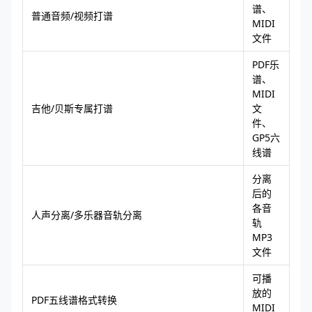
谱、
普通音频/视频打谱
MIDI
文件
PDF乐
谱、
MIDI
吉他/贝斯专属打谱
文
件、
GP5六
线谱
分离
后的
各音
人声分离/多乐器音轨分离
轨
MP3
文件
可播
放的
PDF五线谱格式转换
MIDI