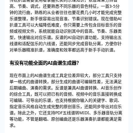
高、节奏、调式，还要熟悉不同乐器的音色特征，一首3-5分
钟的流行曲，熟练的从业者往往也要花费几小时才能完成完整
乐谱整理，新手很容易出现音准、节奏识别错误。现在借助AI
扒谱工具可以大幅降低难度，你只需要上传包含目标音乐的音
频或视频文件，系统就能自动识别其中的音高、节奏、乐器类
型，快速输出对应乐谱。反谱的AI自动扒谱功能，支持输出五
线谱和适配弦乐的六线谱，还能同步完成音轨分离，方便你针
对单乐器精准扒谱，准确度和效率都远高于新手手动扒谱。
有没有功能全面的AI曲谱生成器？
现在市面上的AI曲谱生成工具定位差异较大，部分工具只支持
单一格式的曲谱转换，部分生成的曲谱可编辑性差，无法满足
后期编曲、演奏的需求。反谱是兼具AI曲谱转换、AI音乐创作
的综合工具，既可以把已有的音频、视频中的音乐直接转换成
可编辑、可导出的乐谱，也支持根据你输入的关键字、歌词、
指定音乐风格自动生成完整的原创音乐，还能同步导出对应乐
谱。除此之外，它还支持PDF五线谱转MIDI、多乐器音轨分离
等功能，不管是翻唱、原创编曲还是乐器演奏扒谱都能满足需
求。