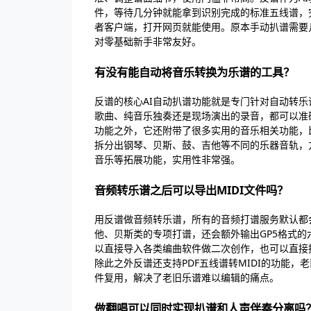
件，等待几分钟就能拿到识别完成的标准五线谱，
者客户端，打开网页就能使用。原本手动扒谱需要
对零基础新手非常友好。
有没有能自动将音乐转换为乐谱的工具？
反谱的核心AI自动扒谱功能就是专门针对自动转
歌曲、纯音乐独奏还是现场演出的录音，都可以准
功能之外，它还附带了很多实用的音乐相关功能，
拆分出钢琴、贝斯、鼓、吉他等不同的乐器音轨，方
音乐等拓展功能，实用性非常强。
音频转乐谱之后可以导出MIDI文件吗？
用反谱做音频转乐谱，所有的音频打谱服务默认都会
他、贝斯类的专项打谱，还会额外输出GP5格式的
以直接导入各类编曲软件做二次创作，也可以直接
除此之外反谱还支持PDF五线谱转MIDI的功能，
件复用，解决了老旧乐谱难以编辑的痛点。
做翻唱可以同时实现扒谱和人声伴奏分离吗