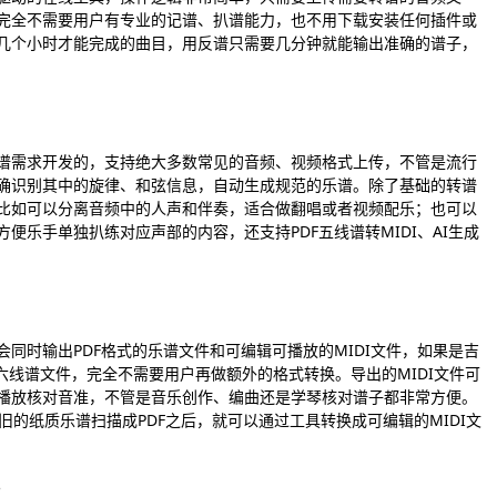
完全不需要用户有专业的记谱、扒谱能力，也不用下载安装任何插件或
几个小时才能完成的曲目，用反谱只需要几分钟就能输出准确的谱子，
乐谱需求开发的，支持绝大多数常见的音频、视频格式上传，不管是流行
确识别其中的旋律、和弦信息，自动生成规范的乐谱。除了基础的转谱
比如可以分离音频中的人声和伴奏，适合做翻唱或者视频配乐；也可以
便乐手单独扒练对应声部的内容，还支持PDF五线谱转MIDI、AI生成
同时输出PDF格式的乐谱文件和可编辑可播放的MIDI文件，如果是吉
六线谱文件，完全不需要用户再做额外的格式转换。导出的MIDI文件可
播放核对音准，不管是音乐创作、编曲还是学琴核对谱子都非常方便。
老旧的纸质乐谱扫描成PDF之后，就可以通过工具转换成可编辑的MIDI文
？