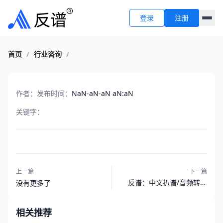
登录
注册
首页
/
行业咨询
/
作者：
发布时间：
NaN-aN-aN aN:aN
关键字：
上一篇
下一篇
反谱：中文扒谱/音频转乐
没有更多了
谱/AI扒谱工具使用指南
相关推荐