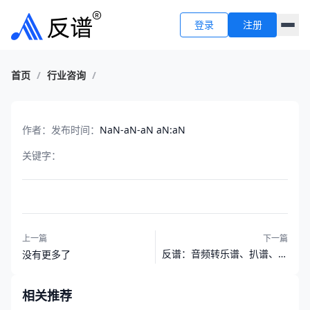
登录
注册
首页
/
行业咨询
/
作者：
发布时间：
NaN-aN-aN aN:aN
关键字：
上一篇
下一篇
反谱：音频转乐谱、扒谱、音
没有更多了
轨分离实用工具站
相关推荐